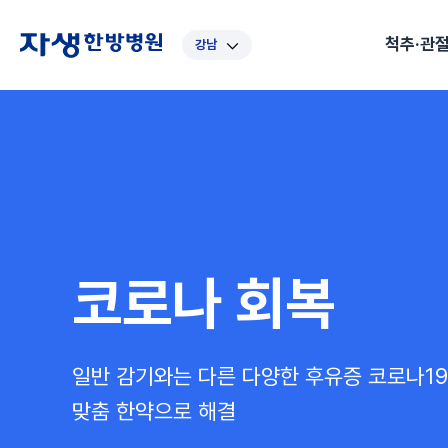
척추·관
강남
대표
강남
광주
노원
대구
대
보라매
부산
부천
분당
수원
안
척추·관절
예약·문의
자생한약
커뮤니티
병원소개
클리닉
치료법
허리
척추·관절
자생비수술치료
한약
치료사례
바로 예약
인사말
보약
자생소개
목
첩약건
전화 
증상
리얼
초음
인천
일산
잠실
창원
천안
청
허리디스크
교통사고후유증
MRI 치료사례
목디스크
안면신
후기메
신경근회복술
자주묻는질문
한약배
도수
척추관협착증
척추압박골절
안면마비 치료사례
거북목증
기능성
후기인
퇴행성디스크
수술후재활
알레르
코로나 회복
추천 검색어
#초음파
척추전방전위증
수술후통증증후군
뇌혈관
허리염좌
성장·자세교정
비만 
테니스
일반 감기와는 다른 다양한 후유증
코로나19
자생인 칭찬
건의
맞춤 한약으로 해결