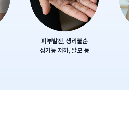
피부발진, 생리불순
성기능 저하, 탈모 등