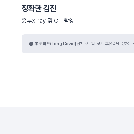
정확한 검진
흉부X-ray 및 CT 촬영
롱 코비드(Long Covid)란?
코로나 장기 후유증을 뜻하는 말