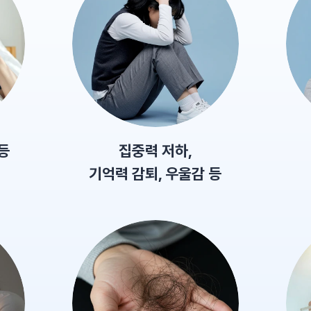
등
집중력 저하,
기억력 감퇴, 우울감 등