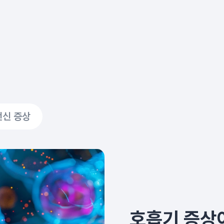
전신 증상
호흡기 증상