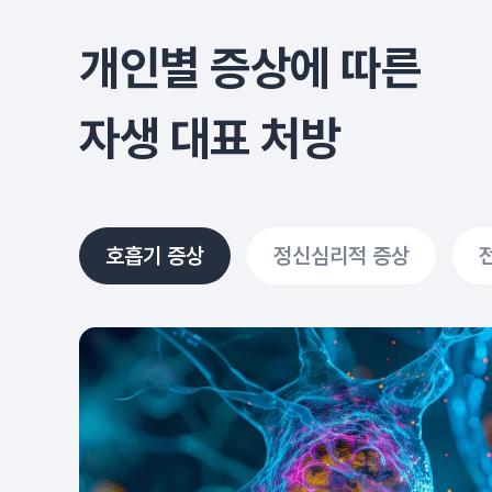
개인별 증상에 따른
자생 대표 처방
호흡기 증상
정신심리적 증상