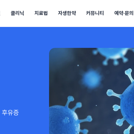
절
클리닉
치료법
자생한약
커뮤니티
예약·문의
전
목동
산
울산
강보험
상담 예약
별
후기
파 약침
의료진 소개
턱
공지사항
신바로메틴
입원 상담
여성질환
진료시간/오시는길
추나요법
무릎
자생소식
진료비 안내
신바로약침·봉침
어깨
건강정보
비급여진료비
고관절
자가테스트
신바로한약
제증
손·
주
해운대
경마비
시지
턱관절장애
월경통
퇴행성관절염
오십견
고관절질환
허리 디스크
손목
송조회
치료·물리치료
MRI·X-ray
후군
 소화불량
터뷰
산전산후
석회화건염
목 디스크
족저
기 비염
갱년기증후군
무릎 질환
손목
약침
#척추압박골절
#교통사고후유증
#허리디스크
#목디스크
질환 후유증
비염
클리닉
허약증세
엘보·골프엘보
 후유증
하기
자생TV보니
이벤트