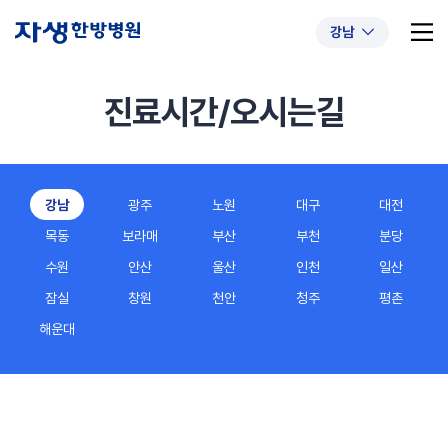
강남
진료시간/오시는길
추천 검색어
#초음파약침
#척추압박골절
강남
광주
노원
대구
대전
#교통사고후유증
#허리디스크
#목디스크
목동
보라매
부산
부천
분당
#추나요법
수원
안산
울산
인천
일산
잠실
창원
천안
청주
평촌
해운대