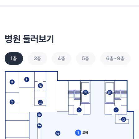
병원 둘러보기
1층
3층
4층
5층
6층~9층