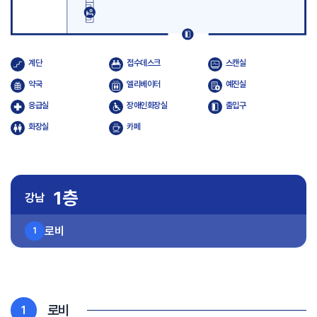
계단
접수데스크
스캔실
약국
엘리베이터
예진실
응급실
장애인화장실
출입구
화장실
카페
1층
강남
로비
1
로비
1