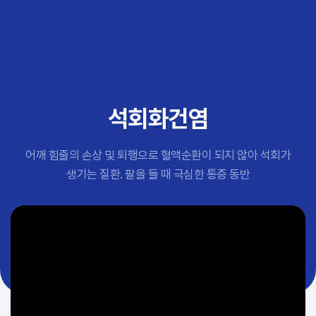
추천 검색어
#초음파약침
#척추압박골절
#교통사고후유증
#허리디스크
#목디스크
석회화건염
#추나요법
어깨 힘줄의 손상 및 퇴행으로 혈액순환이 되지 않아 석회가
생기는 질환. 팔을 들 때 극심한 통증 동반