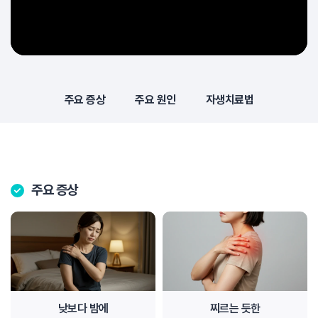
주요 증상
주요 원인
자생치료법
주요 증상
낮보다 밤에
찌르는 듯한