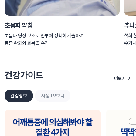
초음파 약침
추나
초음파 영상 보조로 환부에 정확히 시술하여
석회 
통증 완화와 회복을 촉진
수기
건강가이드
더보기
건강정보
자생TV보니