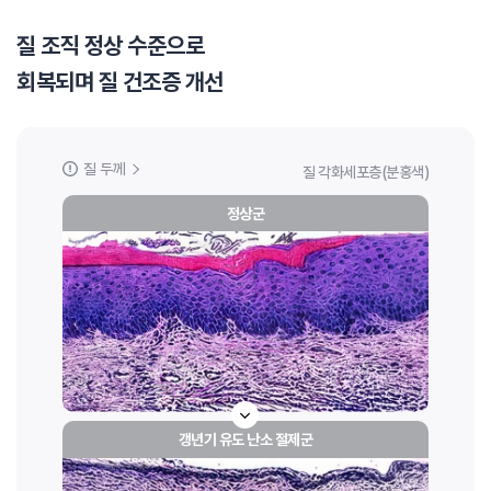
질 조직 정상 수준으로
회복되며 질 건조증 개선
질 두께
질 각화세포층(분홍색)
정상군
갱년기 유도 난소 절제군