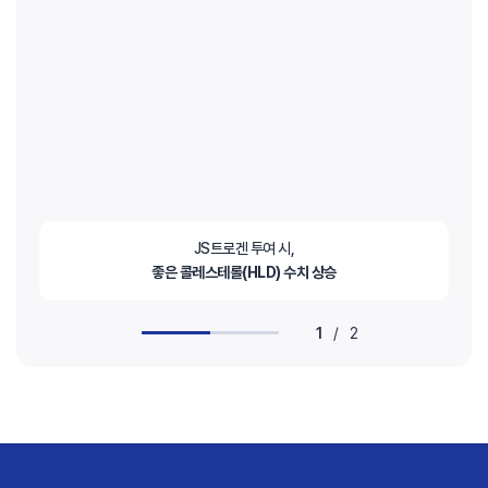
JS트로겐 투여 시,
좋은 콜레스테롤(HLD) 수치 상승
1
/
2