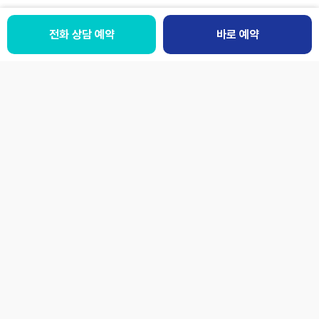
전화 상담 예약
전화 상담예약
바로 예약
바로 예약
패밀리사이트
LANGUAGE
개인정보처리방침
이용약관
환자의권리와의무
오시는 길
[06110] 서울 강남구 강남대로 536 (논현동)
사업자번호
211-90-11471
대표자
신준식
본 사이트의 모든 컨텐츠는 저작권법에 따른 보호를 받습니다.
© Jaseng Hospital of Korean medicine.
미국 ACCME
보건복지부 지정
보건복지부
평생의학교육인증원
한방척추전문병원
의료기관 평가인증