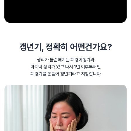
갱년기,
정확히 어떤건가요?
생리가 불순해지는 폐경이행기와
마지막 생리가 있고 나서
1년 이후부터인
폐경기를 통틀어 갱년기라고 지칭합니다