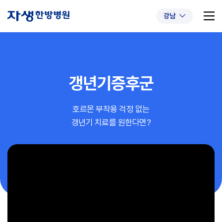
강남
갱년기증후군
추천 검색어
#초음파약침
#척추압박골절
호르몬 부작용 걱정 없는
#교통사고후유증
#허리디스크
#목디스크
갱년기 치료를 원한다면?
#추나요법