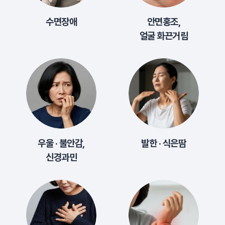
수면장애
안면홍조,
얼굴 화끈거림
우울 · 불안감,
발한 · 식은땀
신경과민