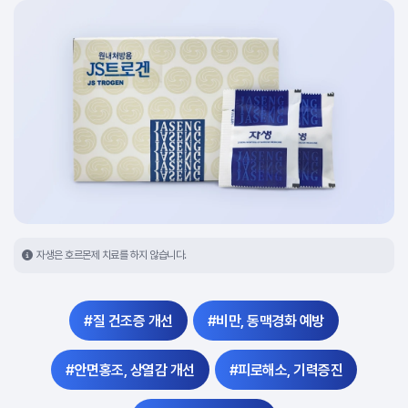
자생은 호르몬제 치료를 하지 않습니다.
#질 건조증 개선
#비만, 동맥경화 예방
#안면홍조, 상열감 개선
#피로해소, 기력증진