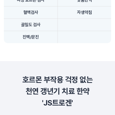
혈액검사
자생약침
골밀도 검사
진맥/문진
호르몬 부작용 걱정 없는
천연 갱년기 치료 한약
'JS트로겐'