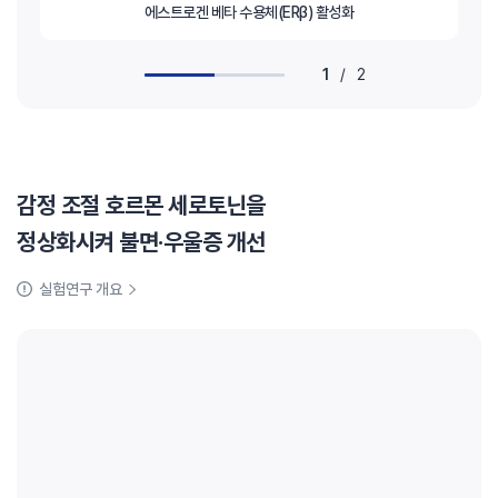
에스트로겐 베타 수용체(ERβ) 활성화
1
/
2
감정 조절 호르몬 세로토닌을
정상화시켜 불면·우울증 개선
실험연구 개요