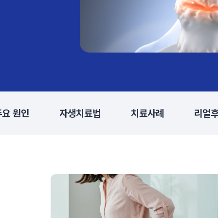
주요 원인
자생치료법
치료사례
리얼