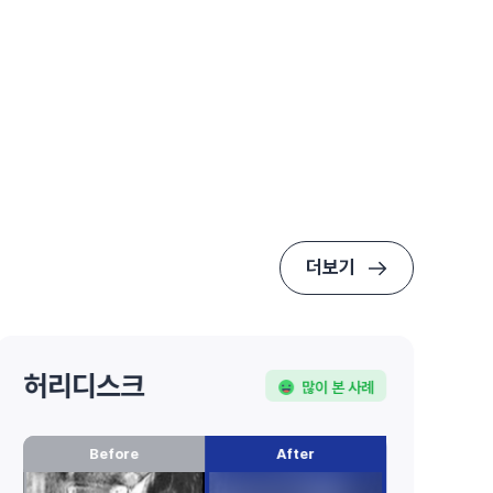
더보기
허리디스크
많이 본 사례
Before
After