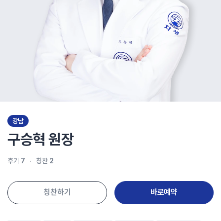
강남
구승혁
원장
후기
7
칭찬
2
칭찬하기
바로예약