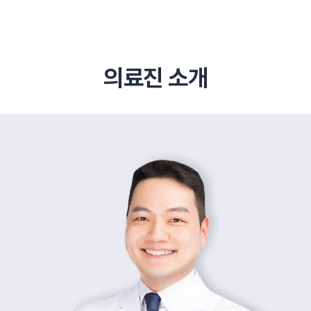
의료진 소개
추천 검색어
#초음파약침
#척추압박골절
#교통사고후유증
#허리디스크
#목디스크
#추나요법