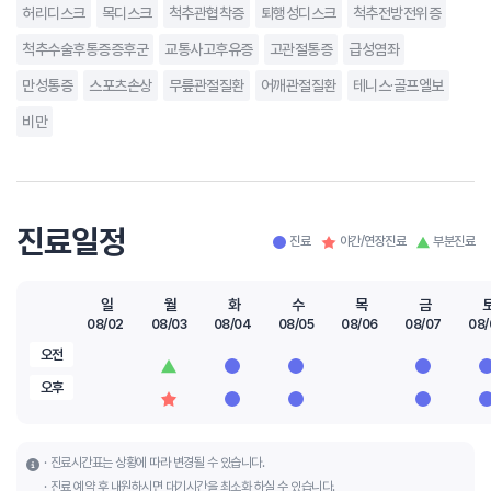
허리디스크
목디스크
척추관협착증
퇴행성디스크
척추전방전위증
척추수술후통증증후군
교통사고후유증
고관절통증
급성염좌
만성통증
스포츠손상
무릎관절질환
어깨관절질환
테니스·골프엘보
비만
진료일정
진료
야간/연장진료
부분진료
일
월
화
수
목
금
08/02
08/03
08/04
08/05
08/06
08/07
08/
오전
오후
진료시간표는 상황에 따라 변경될 수 있습니다.
진료 예약 후 내원하시면 대기시간을 최소화 하실 수 있습니다.