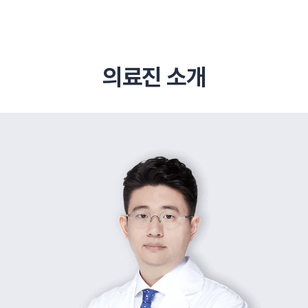
의료진 소개
추천 검색어
#초음파약침
#척추압박골절
#교통사고후유증
#허리디스크
#목디스크
#추나요법