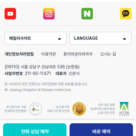
습관을 정확히 짚어내셔서 정말 놀랐습니다. 침은 복부랑 손에
그야말로 우리 원장님 손은 최고의
맞았는데 아프기보다는 톡- 톧도톡톡 이런 느낌이라 겁먹은 게
'약손' 인 듯.....!!
무안할 정도였어요 ㅎㅎㅎㅎ 5분? 정도 지나니 정말 신기하게
속이 스르르르 풀리는 느낌이 들고..눈이 맑게 뜨이는 느낌??도
원장님은 참 자상, 따뜻, 인정미 넘치
들어서 진짜 진짜 너무 신기했어요. 한약은 10일치 처방받았는데
는 분~~!! (수식어를 넘 많이 붙이고
택배로 바로 배송해주셔서 이틀 뒤부터 복용했어요. 3일 정도
패밀리사이트
LANGUAGE
싶은 마음이...ㅎ)
마시니 다 나은거 같더라구요 ㅇㅅㅇ?! 약 효과 무엇.. 전엔
늘 환자의 고충에 귀기울여 경청해주
조금만 먹어도 배부른 느낌이 들어서 항상 1인분을 제대로 잘 못
개인정보처리방침
이용약관
환자의권리와의무
오시는 길
시고..그 숱한 질문에도 조근 조근 세
먹거나 먹고 나면 늘 소화제를 먹어왔는데 (이걸 '조기
세하게 설명해주시며... 운동과 동작
[06110] 서울 강남구 강남대로 536 (논현동)
만복감'이라고 하더라구요) 조기만복감도 식후 팽만감도 다
하나하나에 신경을 써주시는덕분에...
사업자번호
211-90-11471
대표자
신준식
사라지고 1인분을 온전히 먹어도 딱! 기분 좋게 배부른
입원동안 심신 양면을 up시키는데
느낌입니다! 여름에 보통 식욕도 줄었는데 진짜 요즘 뭘 먹어도
본 사이트의 모든 컨텐츠는 저작권법에 따른 보호를 받습니다.
큰 도움이 되었습니다~~~~~~
© Jaseng Hospital of Korean medicine.
맛있더라고요?? 직장 선배들이 나이 먹을수록 한의원 자주 가게
될 거라는 말 많이 했는데 그게 진짜 무슨 말인지 알 거 같아요.
퇴원후 관리에도, 원장님의 평소 持論
미국 ACCME
내장기 추나치료부터 침치료, 그리고 한약까지?정말 하나하나
보건복지부 지정
보건복지부
을 잘 지키도록 하겠습니다. 몸 동작이
평생의학교육인증원
한방척추전문병원
의료기관 평가인증
교육기관 인증
효과 톡톡히 보는, 신기방기한 한방치료의 세계를 제대로
나 운동은 , 자연스럽게...靜的으로...
경험하는 중입니다. 특히 한방치료가 처음이라 불안했던 저를
단계적으로...욕심부리지않고 행하며
상담부터 치료까지 내내 편안하게 이끌어주신 이종환 원장님의
항시 過猶不及이란 단어를 유념하도
전화 상담 예약
칭찬하기
바로 예약
바로 예약