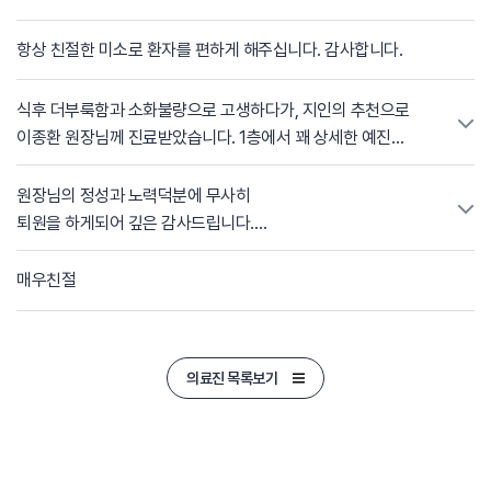
번개 (?)현상 등.....참 특이하고 단기간에 치료효과를 보기 도
어려운 상황속에서... 원 장님께선 늘 따뜻한 격려를 해주시며
항상 친절한 미소로 환자를 편하게 해주십니다. 감사합니다.
무한 인내심으로 정성껏 치료해주셨습니다~ 울 원장님은 단
한번의 손길 로도 몸상태와 아픈 부위를 정확히 짚어내시고 그에
식후 더부룩함과 소화불량으로 고생하다가, 지인의 추천으로
부 합된 정확한 치료를 해주시 는 '침술의 마법사' 이시며.... 몸
이종환 원장님께 진료받았습니다. 1층에서 꽤 상세한 예진
자세와 운동요법을 세세 히 가르쳐주시고 수시 점검 및 교정을
상담을 받고, 8층으로 올라와 대기하는데 이종환 원장님 방만
해주시는 자상한 '트레이너' 셨습니다~~ 또한...심리적으로
환자분이 주루룩- 계셔갖구 대기시간이 좀 있었어요ㅎㅎ 그래도
원장님의 정성과 노력덕분에 무사히
안정된 상태에서 치료받을 수있도 록 각별히 배려해주신 점에
많은 분들이 유독 이 원장님만 찾는 이유가 있지 않을까 싶어
퇴원을 하게되어 깊은 감사드립니다.
대해서도 늘 감사하게 생각 하고 있습니다~~ 이렇듯 정성어린
기다리면서 괜히 신뢰도 상승! 한방 치료는 처음이라 낯설고, 침
치료과정 과 든든한 보살핌을 벗어나 퇴원을 하게 되니 마음이
맞는 것도 아프지 않을까 싶어 걱정도 많이 했는데 원장님
그동안 몸상태에 맞춘 침, 한약, 추나
매우친절
불 안하고 심란해오네요~~ 하지만..그동안의 누적된 치 료의
목소리가 굉장히 사근사근하셔갖구 뵙자마자 긴장이 좀
요법의 3박자를 적절하게 조합하여
힘으로 허리가 버텨내 는 힘도 생겼을것이고, 급성 번개(?)
풀리더라구요 ㅎㅎ 낯설어하는 환자분들을 배려하는 차원에서
엑설런트하게 치료를 해주셨고....
현상의 빈도와 강도 도 크게 약화될 것이라고 믿 고 있습니다.
약간 아이 대하듯 조심스럽게 몸 상태를 체크해주셨는데 듬직한
특히 추나요법을 받은후엔, 곧바로
그리고... 원장님의 치료가 헛되지 않 도록 평소 제시하신 방향대
의료진 목록보기
체구에 귀여운(?) 목소리까지… 묘하게 안심&신뢰하게 되는
몸의 움직임이 수월해지니...원장님
로 몸관리를 잘하도록 노력 하겠습니다~~~~ 仁術의 正道를
포인트가 있었던 원장님이세요 ㅎㅎㅎ 제 수면 상태와 최근
의 손 동작이 주는 효과가 넘 신기했
걷고계신 울 이종환 원장님은 자생한방 병원의..아니 더
스트레스받는 일 등을 한 번 더 예진 내용 기반으로
습니다~아직도 원장님의 귀여우신(?)
나아가서는 한국 한의학계의 '허 준'으로 감히 칭하고 싶습니다
체크해주셨고 복부를 살짝 눌러보시기만 했는데도 몸 상태와
기압소리가 귓가에 맴도네요~~~!!
~~~ 다시한번 머리숙여 감사드 립니다~~~꾸벅~~♡♡♡