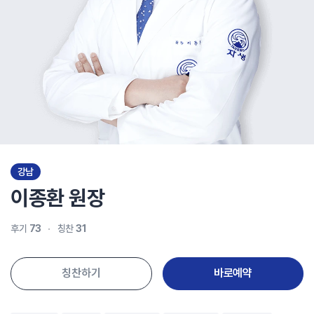
강남
이종환
원장
후기
73
칭찬
31
칭찬하기
바로예약