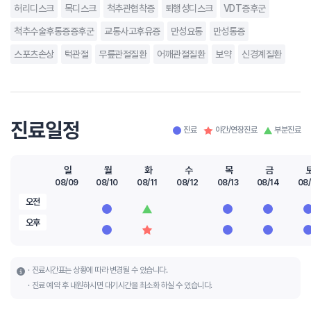
허리디스크
목디스크
척추관협착증
퇴행성디스크
VDT증후군
척추수술후통증증후군
교통사고후유증
만성요통
만성통증
스포츠손상
턱관절
무릎관절질환
어깨관절질환
보약
신경계질환
진료일정
진료
야간/연장진료
부분진료
일
월
화
수
목
금
08/09
08/10
08/11
08/12
08/13
08/14
08/
오전
오후
진료시간표는 상황에 따라 변경될 수 있습니다.
진료 예약 후 내원하시면 대기시간을 최소화 하실 수 있습니다.