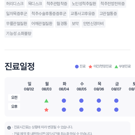
허리디스크
목디스크
척추관협착증
노인성척추질환
척추전방전위증
일자목증후군
척추수술후통증증후군
교통사고후유증
고관절통증
무릎관절질환
어깨관절질환
월경통
보약
안면신경마비
기능성 소화불량
진료일정
진료
야간/연장진료
부분진료
일
월
화
수
목
금
08/02
08/03
08/04
08/05
08/06
08/07
08/
오전
오후
진료시간표는 상황에 따라 변경될 수 있습니다.
진료 예약 후 내원하시면 대기시간을 최소화 하실 수 있습니다.