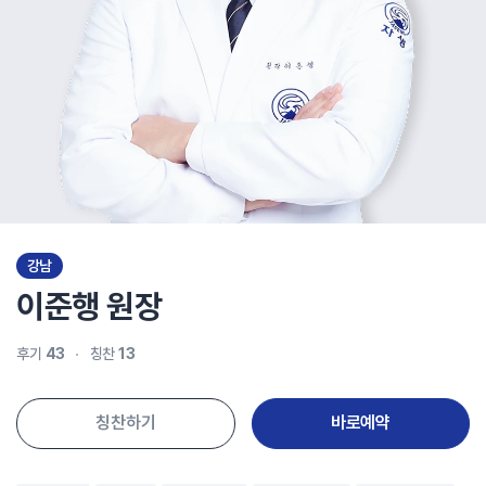
강남
이준행
원장
후기
43
칭찬
13
칭찬하기
바로예약