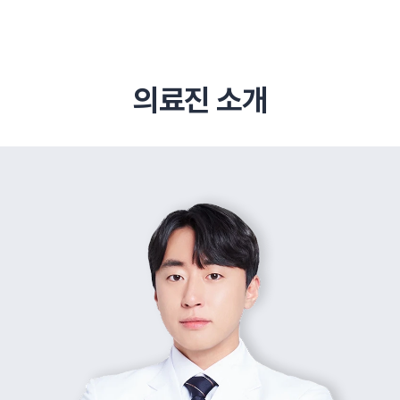
의료진 소개
추천 검색어
#초음파약침
#척추압박골절
#교통사고후유증
#허리디스크
#목디스크
#추나요법