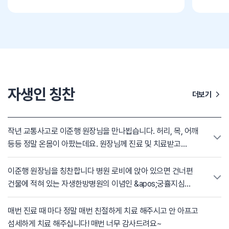
자생인 칭찬
더보기
작년 교통사고로 이준행 원장님을 만나뵙습니다. 허리, 목, 어깨
등등 정말 온몸이 아팠는데요. 원장님께 진료 및 치료받고
완치했습니다😁 자주뵈면 안되겠지만??? 아프면 꼭 다시
찾아뵐게요👍 강남의 화타 이준행 원장님 최고입니다.
이준행 원장님을 칭찬합니다 병원 로비에 앉아 있으면 건너편
건물에 적혀 있는 자생한방병원의 이념인 &apos;궁휼지심
(窮恤之心)&apos;이라는 문구가 눈에 들어옵니다. 어려운
사람을 가엾게 여기고 돕고자 하는 마음이라는 뜻으로 알고
매번 진료 때 마다 정말 매번 친절하게 치료 해주시고 안 아프고
있는데, 진료를 받으며 느낀 이준행 원장님의 모습이 바로 그
섬세하게 치료 해주십니다! 매번 너무 감사드려요~