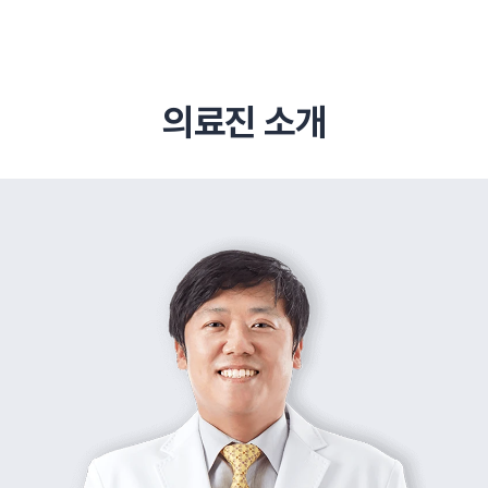
의료진 소개
추천 검색어
#초음파약침
#척추압박골절
#교통사고후유증
#허리디스크
#목디스크
#추나요법