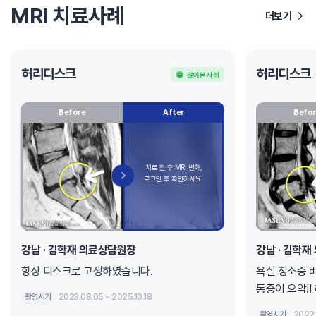
MRI 치료사례
더보기
허리디스크
허리디스크
많이 본 사례
Before
After
Befor
강남 · 김학재 의료상담원장
강남 · 김학
항상 디스크로 고생하였습니다.
욕실 청소중 
통증이 으악!!
촬영시기
2023.08.05 ~ 2025.10.18
끊어지는 느낌
촬영시기
2022.