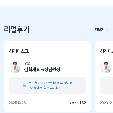
리얼후기
더보기
허리디스크
허리디
강남
김학재 의료상담원장
로그인하시면 안****님의 리얼 자생치료
후기를 확인하실 수 있습니다!
2025.10.26
조회수
162
2023.12.