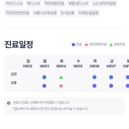
허리디스크
목디스크
척추관협착증
퇴행성디스크
노인성척추질환
척추전방전위증
교통사고후유증
만성요통
어깨관절질환
진료일정
진료
야간/연장진료
부분진료
일
월
화
수
목
금
08/02
08/03
08/04
08/05
08/06
08/07
08/
오전
오후
진료시간표는 상황에 따라 변경될 수 있습니다.
진료 예약 후 내원하시면 대기시간을 최소화 하실 수 있습니다.