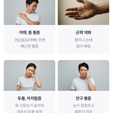
어깨, 등 통증
근력 약화
견갑골(날개뼈) 주변
팔이나 손에
뻐근한 통증
힘이 빠짐
두통, 어지럼증
안구 통증
목 긴장도가 높아져
눈이 침침하고
경추성 두통 발생
통증이 있음