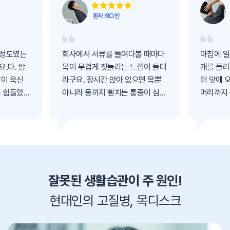
환자 최○민
 정도였는
회사에서 서류를 들여다볼 때마다
아침에 일
.다. 밤
목이 무겁게 짓눌리는 느낌이 들더
개를 돌리
팔이 욱신
라구요. 장시간 앉아 있으면 목뿐
터 앞에 
무 힘들었
아니라 등까지 뻗치는 통증이 심했
머리까지
어요. 자생한방병원에서 치료받고
요. 자생한방병원에서 치료받고 나
이 많이
나서는 목 통증이 많이 좋아졌고,
서는 목 
잠을 설칠
이제는 편하게 일할 수 있게 되었
제는 편하
습니다.
니다.
잘못된 생활습관이 주 원인!
현대인의 고질병, 목디스크