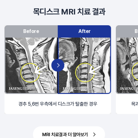
목디스크 MRI 치료 결과
Before
After
B
경추 5,6번 우측에서 디스크가 탈출한 경우
목과
MRI 치료결과 더 알아보기