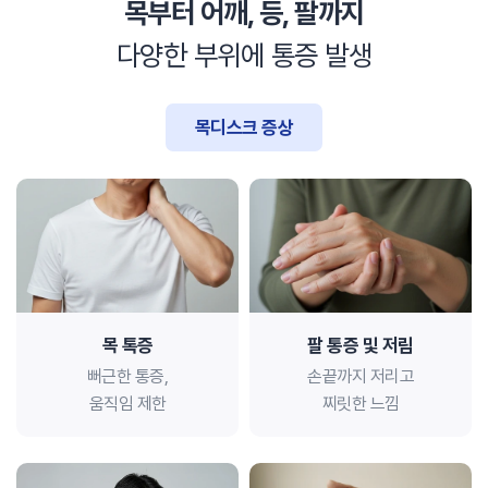
목부터 어깨, 등, 팔까지
다양한 부위에 통증 발생
목디스크 증상
목 톡증
팔 통증 및 저림
뻐근한 통증,
손끝까지 저리고
움직임 제한
찌릿한 느낌