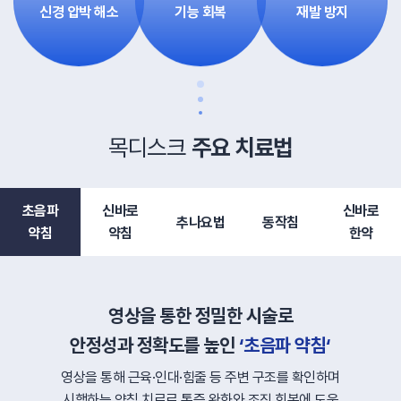
신경 압박 해소
기능 회복
재발 방지
목디스크
주요 치료법
초음파
신바로
신바로
추나요법
동작침
약침
약침
한약
영상을 통한 정밀한 시술로
안정성과 정확도를 높인
‘초음파 약침‘
영상을 통해 근육·인대·힘줄 등 주변 구조를 확인하며
시행하는 약침 치료로 통증 완화와 조직 회복에 도움