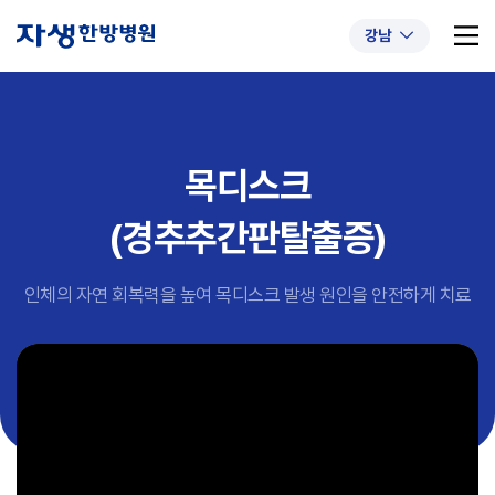
강남
목디스크
추천 검색어
#초음파약침
#척추압박골절
(경추추간판탈출증)
#교통사고후유증
#허리디스크
#목디스크
#추나요법
인체의 자연 회복력을 높여 목디스크 발생 원인을 안전하게 치료