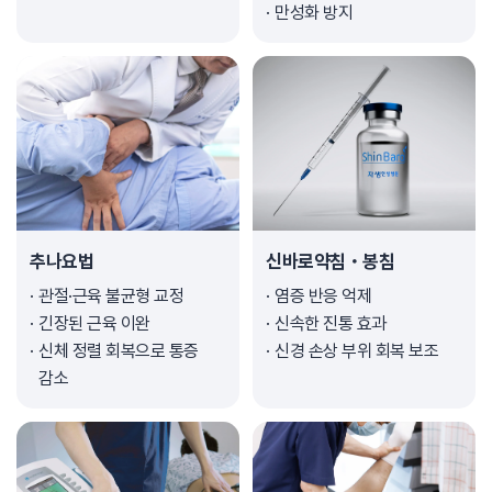
만성화 방지
추나요법
신바로약침・봉침
관절·근육 불균형 교정
염증 반응 억제
긴장된 근육 이완
신속한 진통 효과
신체 정렬 회복으로 통증
신경 손상 부위 회복 보조
감소