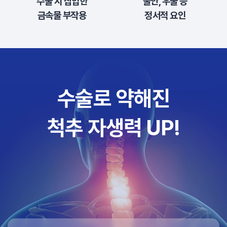
수술 시 삽입한
불안, 우울 등
금속물 부작용
정서적 요인
수술로 약해진
척추 자생력 UP!