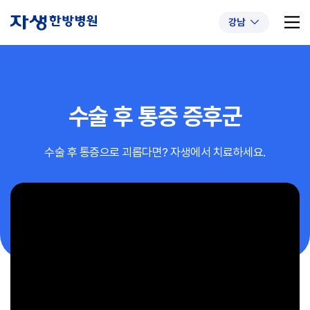
강남
수술 후 통증 증후군
추천 검색어
#초음파약침
#척추압박골절
수술 후 통증으로 괴롭다면? 자생에서 치료하세요.
#교통사고후유증
#허리디스크
#목디스크
#추나요법