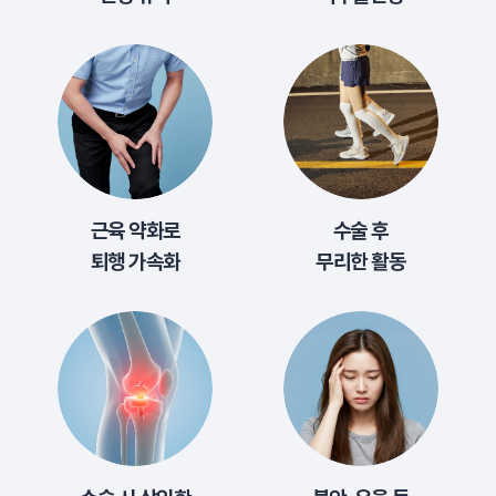
근육 약화로
수술 후
퇴행 가속화
무리한 활동