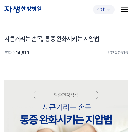
강남
시큰거리는 손목, 통증 완화시키는 지압법
조회수
14,910
2024.05.16
추천 검색어
#초음파약침
#척추압박골절
#교통사고후유증
#허리디스크
#목디스크
#추나요법