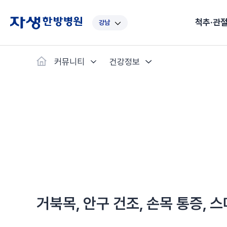
척추·관
강남
대표
강남
광주
노원
대구
대
커뮤니티
건강정보
보라매
부산
부천
분당
수원
안
척추·관절
예약·문의
자생한약
커뮤니티
병원소개
클리닉
치료법
허리
척추·관절
자생비수술치료
한약
치료사례
바로 예약
인사말
보약
자생소개
목
첩약건
전화 
증상
리얼
초음
인천
일산
잠실
창원
천안
청
허리디스크
교통사고후유증
MRI 치료사례
목디스크
안면신
후기메
신경근회복술
자주묻는질문
한약배
도수
척추관협착증
척추압박골절
안면마비 치료사례
거북목증
기능성
후기인
퇴행성디스크
수술후재활
알레르
추천 검색어
#초음파
척추전방전위증
수술후통증증후군
뇌혈관
허리염좌
성장·자세교정
비만 
테니스
자생인 칭찬
건의
거북목, 안구 건조, 손목 통증, 