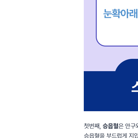
첫번째,
승읍혈
은 안구
승읍혈을 부드럽게 지