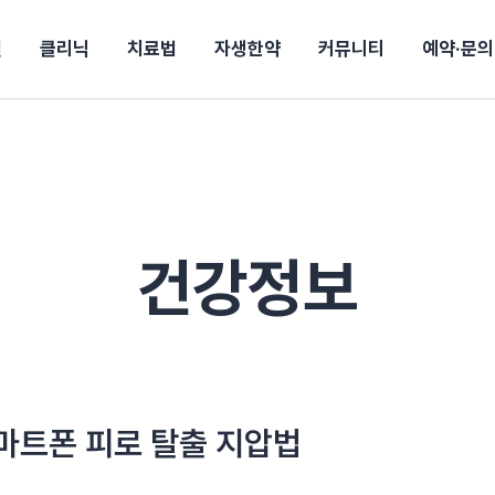
절
클리닉
치료법
자생한약
커뮤니티
예약·문의
전
목동
산
울산
강보험
상담 예약
별
후기
파 약침
의료진 소개
턱
공지사항
신바로메틴
입원 상담
여성질환
진료시간/오시는길
추나요법
무릎
자생소식
진료비 안내
신바로약침·봉침
어깨
건강정보
비급여진료비
고관절
자가테스트
신바로한약
제증
손·
주
해운대
경마비
시지
턱관절장애
월경통
퇴행성관절염
오십견
고관절질환
허리 디스크
손목
송조회
치료·물리치료
MRI·X-ray
건강정보
후군
 소화불량
터뷰
산전산후
석회화건염
목 디스크
족저
기 비염
갱년기증후군
무릎 질환
손목
약침
#척추압박골절
#교통사고후유증
#허리디스크
#목디스크
질환 후유증
비염
클리닉
허약증세
엘보·골프엘보
하기
자생TV보니
이벤트
스마트폰 피로 탈출 지압법