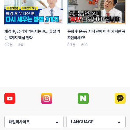
통증이 있는 범위에서 멈춰 주셔야 됩니다
예를 들면 여기서 통증 있을 때 10초 정도 유지해 주시면 되겠습니다
그리고 제자리로 돌아오시면 됩니다
먼저 지팡이를 몸 앞으로 세워 주세요
오른쪽 손을 통해서 지팡이를 위쪽으로 천천히 들어올려 주세요
폐경 후, 급격히 약해지는 뼈… 골절 막
은퇴 후 운동? 시작 전에 이 한 가지만 꼭
통증이 발생한다면 그 자리에서 멈추시고 이 동작을 10초 정도 유지하면
는 3가지 핵심 전략
확인하세요!
되겠습니다
9.2천
3:01
8.7천
6:10
앞에 있던 지팡이를 등 뒤에서 잡습니다
아픈쪽 어깨가 왼쪽이라 했을 때 왼쪽 어깨가 위로 올라갈 수 있도록
오른손으로 지팡이를 밀어주면서 왼쪽 어깨를 천천히 올려 주세요
통증이 발생한다면 이 자세에서 멈추시고 10초 정도 유지해 주시면 되겠습니다
아픈 쪽 어깨를 3회씩 3세트 진행해 주세요
아픈 쪽 어깨 왼쪽을 팔꿈치가 90도 정도 구부리고 옆구리에 붙여 주세요
오른쪽 손으로 좌측 어깨를 바깥쪽으로 돌려 주시면서 여기서 통증이 발생한다면
5초 정도 멈춘 상태에서 유지
다시 제자리로 돌아오시고
왼쪽 어깨 힘을 완전히 빼고 오른손이 미는 힘에 의해 움직이도록 합니다
다시 한번 오른손을 이용해서 왼쪽 어깨를 바깥쪽으로 돌려 보겠습니다
통증이 발생한다면 멈추시고 유지
패밀리사이트
LANGUAGE
다시 돌아오시고