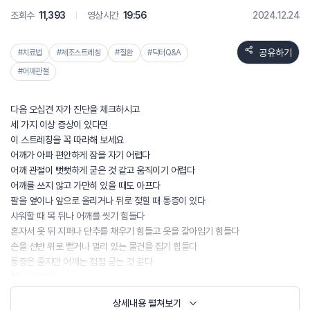
조회수
11,393
영상시간
19:56
2024.12.24
공유하기
#치료법
#체조스트레칭
#질환
#닥터Q&A
#어깨관절
다음 오십견 자가 진단을 체크하시고
세 가지 이상 증상이 있다면
이 스트레칭을 꼭 따라해 보세요
어깨가 아파 편안하게 잠을 자기 어렵다
어깨 관절이 뻣뻣하게 굳은 것 같고 움직이기 어렵다
어깨를 쓰지 않고 가만히 있을 때도 아프다
팔을 옆이나 앞으로 올리거나 뒤로 젖힐 때 통증이 있다
샤워할 때 목 뒤나 어깨를 씻기 힘들다
혼자서 옷 뒤 지퍼나 단추를 채우기 힘들고 옷을 갈아입기 힘들다
손을 선반 위로 뻗거나 멀리 있는 물건을 집기 힘들다
통증은 줄지만 어깨는 점점 굳는 것 같다
(박소민 코치)
여러분 안녕하세요 여러분과 함께 운동할 동작 데모 코치 박소민
상세내용 펼쳐보기
(류광현 원장)