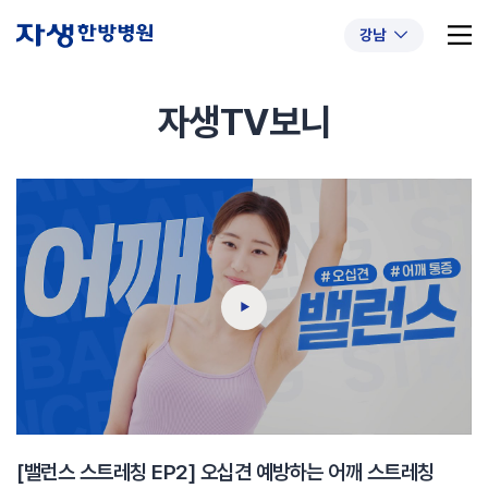
강남
자생TV보니
추천 검색어
#초음파약침
#척추압박골절
#교통사고후유증
#허리디스크
#목디스크
#추나요법
[밸런스 스트레칭 EP2] 오십견 예방하는 어깨 스트레칭