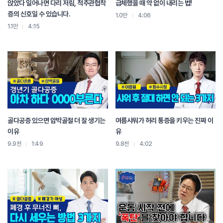
앉았다 일어나면 다리 저림, 척추관협착
급체했을 때 약 없이 내리는 법!
증의 신호일 수 있습니다.
1.0만
4:06
1.1만
4:15
골다공증 있으면 압박골절 더 잘 생기는
여름샤워가 허리 통증을 키우는 진짜 이
이유
유
9.9천
1:49
9.8천
4:02