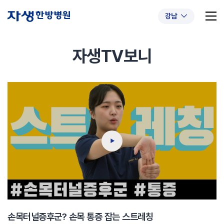
강남
자생TV보니
추천 검색어
#초음파약침
#척추압박골절
#교통사고후유증
#허리디스크
#목디스크
#추나요법
손목터널증후군? 손목 통증 잡는 스트레칭