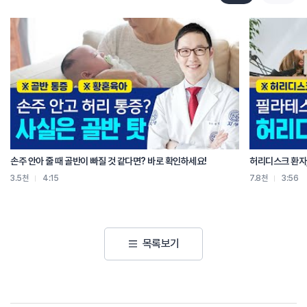
손주 안아 줄 때 골반이 빠질 것 같다면? 바로 확인하세요!
허리디스크 환자
3.5천
4:15
7.8천
3:56
목록보기