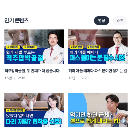
인기 콘텐츠
영상
쇼츠
척추압박골절, 두 번째가 더 쉽습니다.
허리 아플 때마다 파스 붙이면 생기는 일
1.6만
2:05
1.3만
2:20