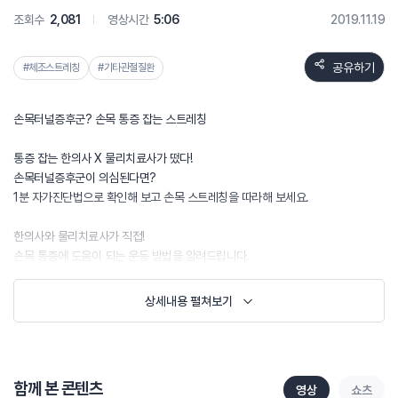
조회수
2,081
영상시간
5:06
2019.11.19
공유하기
#체조스트레칭
#기타관절질환
손목터널증후군? 손목 통증 잡는 스트레칭
통증 잡는 한의사 X 물리치료사가 떴다!
손목터널증후군이 의심된다면?
1분 자가진단법으로 확인해 보고 손목 스트레칭을 따라해 보세요.
한의사와 물리치료사가 직접!
손목 통증에 도움이 되는 운동 방법을 알려드립니다.
상세내용 펼쳐보기
함께 본 콘텐츠
영상
쇼츠