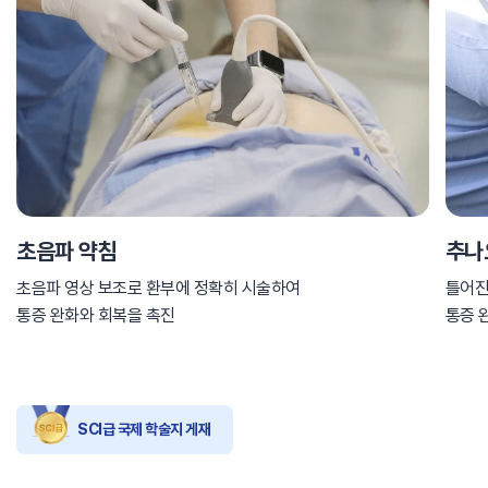
초음파 약침
추나
초음파 영상 보조로 환부에 정확히 시술하여
틀어진
통증 완화와 회복을 촉진
통증 
SCI급 국제 학술지 게재