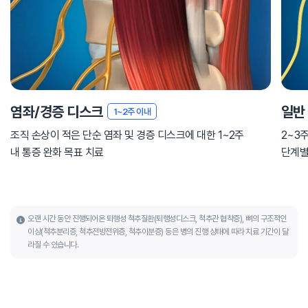
염좌/경증 디스크
일반
1~2주 이내
조직 손상이 적은 단순 염좌 및 경증 디스크에 대한 1~2주
2~3
내 통증 완화 목표 치료
단계별
오랜 시간 동안 진행되어온 퇴행성 척추질환(퇴행성디스크, 척추관 협착증), 뼈의 구조적인
이상(척추분리증, 척추전방전위증, 척추이분증) 등은 병의 진행 상태에 따라 치료 기간이 달
라질 수 있습니다.