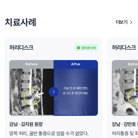
치료사례
더보기
허리디스크
허리디스크
많이 본 사례
Before
After
Befor
강남
· 김지원 원장
강남
· 강만호
양쪽 허리, 골반 통증으로 앉을 수가 없었다.
허리통증 및 