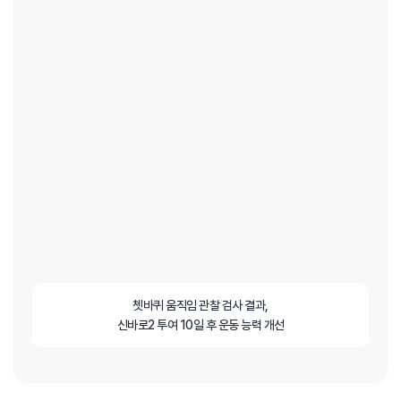
쳇바퀴 움직임 관찰 검사 결과,
신바로2 투여 10일 후 운동 능력 개선