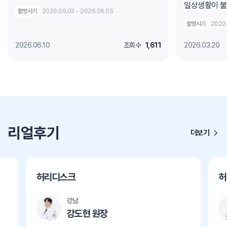
일상생활이 불
촬영시기
2025.06.03 ~ 2026.06.05
촬영시기
2022.
2026.06.10
조회수
1,611
2026.03.20
리얼후기
더보기
허리디스크
허
강남
강도현 원장