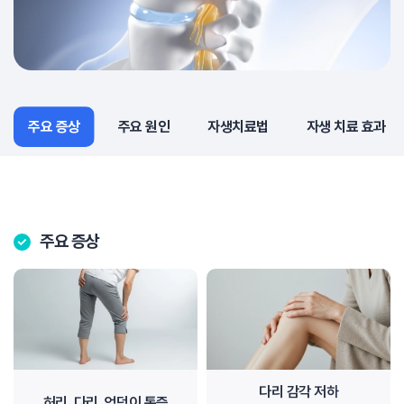
주요 증상
주요 증상
주요 원인
자생치료법
자생 치료 효과
주요 증상
다리 감각 저하
허리, 다리, 엉덩이 통증