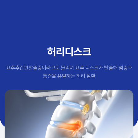
추천 검색어
#초음파약침
#척추압박골절
#교통사고후유증
#허리디스크
#목디스크
허리디스크
#추나요법
요추추간판탈출증이라고도 불리며 요추 디스크가 탈출해 염증과
통증을 유발하는 허리 질환