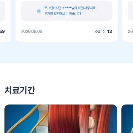
로그인하시면 소****님의 리얼 자생치료
후기를 확인하실 수 있습니다!
59
2026.08.06
조회수
13
20
치료기간