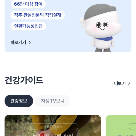
66만 이상 참여
척추·관절전문의 직접설계
질환가능성진단
바로가기
건강가이드
더보기
건강정보
자생TV보니