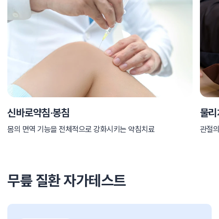
신바로약침·봉침
물리
몸의 면역 기능을 전체적으로 강화시키는 약침치료
관절의
무릎 질환 자가테스트