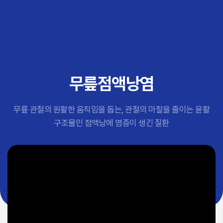
추천 검색어
#초음파약침
#척추압박골절
#교통사고후유증
#허리디스크
#목디스크
무릎점액낭염
#추나요법
무릎 관절의 원활한 움직임을 돕는, 관절의 마찰을 줄이는 윤활
구조물인 점액낭에 염증이 생긴 질환