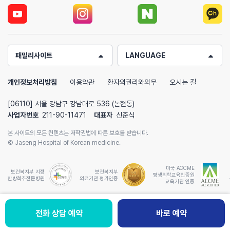
패밀리사이트
LANGUAGE
개인정보처리방침
이용약관
환자의권리와의무
오시는 길
[06110] 서울 강남구 강남대로 536 (논현동)
사업자번호
211-90-11471
대표자
신준식
본 사이트의 모든 컨텐츠는 저작권법에 따른 보호를 받습니다.
© Jaseng Hospital of Korean medicine.
미국 ACCME
보건복지부 지정
보건복지부
평생의학교육인증원
한방척추전문병원
의료기관 평가인증
교육기관 인증
전화 상담 예약
전화 상담예약
바로 예약
바로 예약