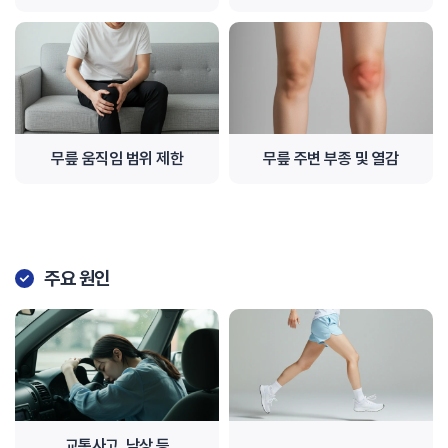
무릎 움직임 범위 제한
무릎 주변 부종 및 열감
주요 원인
교통사고, 낙상 등