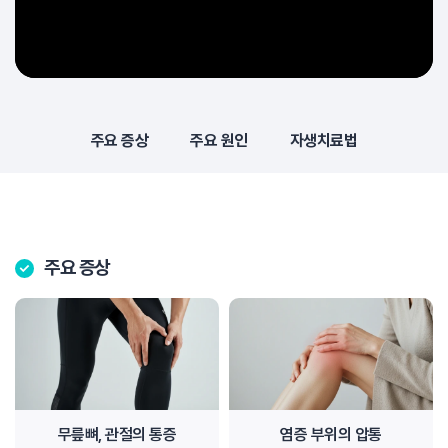
주요 증상
주요 원인
자생치료법
주요 증상
무릎뼈, 관절의 통증
염증 부위의 압통