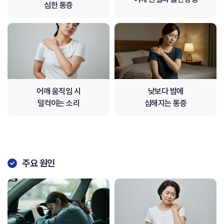
심한 통증
어깨 움직임 시
낮보다 밤에
덜컥이는 소리
심해지는 통증
주요 원인