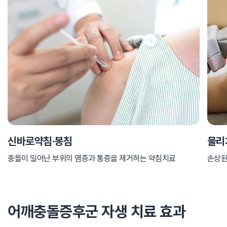
신바로약침·봉침
물리
충돌이 일어난 부위의 염증과 통증을 제거하는 약침치료
손상된
어깨충돌증후군 자생 치료 효과