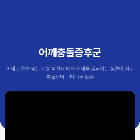
추천 검색어
#초음파약침
#척추압박골절
#교통사고후유증
#허리디스크
#목디스크
어깨충돌증후군
#추나요법
어깨 관절을 덮는 지붕 역할의 뼈와 어깨를 움직이는 힘줄이 서로
충돌하며 나타나는 통증