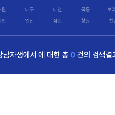
노원
대구
대전
목동
보
인천
일산
잠실
창원
천
강남자생에서
에 대한
총
0
건의 검색결