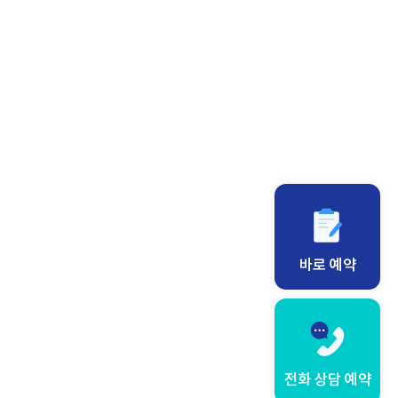
바로 예약
전화 상담 예약